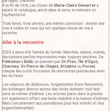
partagés, transmis.
À la fin de l’été,
Les Osses
de
Marie-Claire Dewarrat
a
rejoint le catalogue, ancré dans la terre, la mémoire et
l’authenticité.
Trois livres, trois univers, une même conviction : donner une
voix à celles et ceux qui ont quelque chose de vrai à
raconter.
Aller à la rencontre
2025 a aussi été l’année du terrain. Marchés, salons, stands,
discussions parfois improvisées mais toujours sincères. De
Palézieux
à
Bulle
, en passant par
St-Prex
, l’
Île d’Ogoz
,
Charmey
,
St-Pierre-de-Clages
,
Attalens
ou
Porsel
,
chaque lieu a été l’occasion de rencontres précieuses avec
les lecteurs.
Les séances de dédicaces, l’organisation d’une Rencontre,
les échanges directs autour des livres donnent tout leur
sens au métier d’éditeur. Les articles parus dans la presse
ont également offert une belle visibilité à la maison d’édition.
Merci sincèrement aux journalistes pour leur intérêt et leur
regard bienveillant.