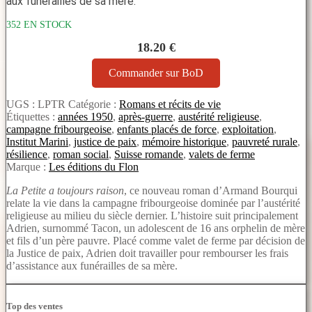
aux funérailles de sa mère.
352 EN STOCK
18.20 €
Commander sur BoD
UGS :
LPTR
Catégorie :
Romans et récits de vie
Étiquettes :
années 1950
,
après-guerre
,
austérité religieuse
,
campagne fribourgeoise
,
enfants placés de force
,
exploitation
,
Institut Marini
,
justice de paix
,
mémoire historique
,
pauvreté rurale
,
résilience
,
roman social
,
Suisse romande
,
valets de ferme
Marque :
Les éditions du Flon
La Petite a toujours raison
, ce nouveau roman d’Armand Bourqui
relate la vie dans la campagne fribourgeoise dominée par l’austérité
religieuse au milieu du siècle dernier. L’histoire suit principalement
Adrien, surnommé Tacon, un adolescent de 16 ans orphelin de mère
et fils d’un père pauvre. Placé comme valet de ferme par décision de
la Justice de paix, Adrien doit travailler pour rembourser les frais
d’assistance aux funérailles de sa mère.
Top des ventes